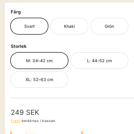
ä
p
n
n
a
Färg
m
g
e
d
l
Svart
Khaki
Grön
i
e
i
t
g
1
Storlek
i
i
m
o
g
d
M: 34–42 cm
L: 44–52 cm
a
a
l
f
l
ö
XL: 52–63 cm
l
n
s
e
t
e
r
r
i
O
249 SEK
v
r
Frakt
beräknas i kassan.
i
s
d