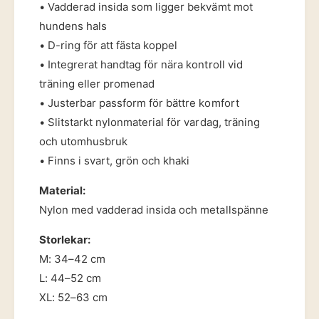
M
• Vadderad insida som ligger bekvämt mot
l
e
hundens hals
s
t
p
• D-ring för att fästa koppel
a
ä
• Integrerat handtag för nära kontroll vid
l
n
l
träning eller promenad
n
s
• Justerbar passform för bättre komfort
e
p
–
• Slitstarkt nylonmaterial för vardag, träning
ä
V
n
och utomhusbruk
a
n
• Finns i svart, grön och khaki
d
e
d
–
Material:
e
V
r
Nylon med vadderad insida och metallspänne
a
a
d
t
Storlekar:
d
H
M: 34–42 cm
e
a
r
L: 44–52 cm
l
a
XL: 52–63 cm
s
t
b
H