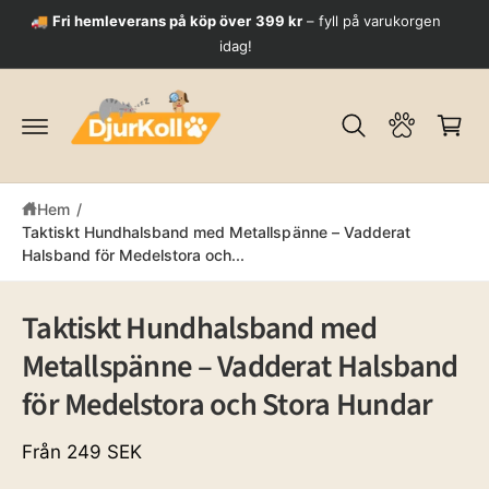
ti
V
🚚
Fri hemleverans på köp över 399 kr
– fyll på varukorgen
🔒
ll
idag!
a
i
n
r
n
u
e
h
k
å
o
ll
r
Hem
/
g
Taktiskt Hundhalsband med Metallspänne – Vadderat
Halsband för Medelstora och...
G
å
vi
Taktiskt Hundhalsband med
d
Metallspänne – Vadderat Halsband
a
r
för Medelstora och Stora Hundar
e
ti
ll
Från 249 SEK
p
r