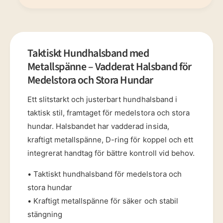
k
k
t
t
H
i
u
s
n
k
Taktiskt Hundhalsband med
d
t
Metallspänne – Vadderat Halsband för
h
H
a
Medelstora och Stora Hundar
u
l
n
s
Ett slitstarkt och justerbart hundhalsband i
d
b
h
taktisk stil, framtaget för medelstora och stora
a
a
hundar. Halsbandet har vadderad insida,
n
l
d
kraftigt metallspänne, D-ring för koppel och ett
s
m
integrerat handtag för bättre kontroll vid behov.
b
e
a
d
• Taktiskt hundhalsband för medelstora och
n
M
d
stora hundar
e
m
• Kraftigt metallspänne för säker och stabil
t
e
a
stängning
d
l