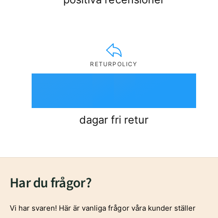
8
1
6
5
5
9
2
7
6
6
RETURPOLICY
3
0
8
7
7
4
1
9
8
8
dagar fri retur
5
2
9
9
Har du frågor?
6
3
Vi har svaren! Här är vanliga frågor våra kunder ställer