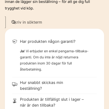
7
4
innan de lägger sin beställning – för att ge dig full
trygghet vid köp.
8
5
Skriv in sökterm
9
6
Har produkten någon garanti?
7
Ja
! Vi erbjuder en enkel pengarna-tillbaka-
garanti. Om du inte är nöjd returnera
produkten inom 30 dagar för full
8
återbetalning.
Hur snabbt skickas min
9
beställning?
Produkten är tillfälligt slut i lager –
när är den tillbaka?