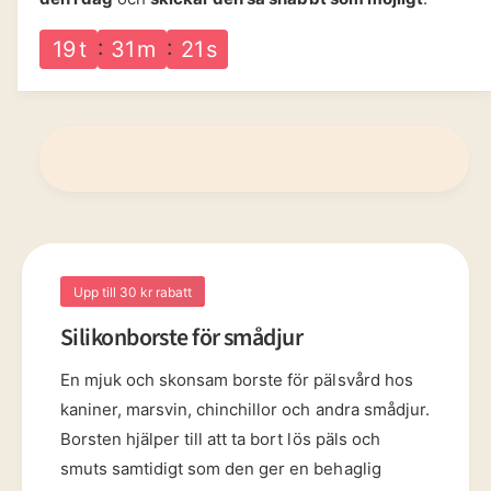
t
s
i
r
e
S
p
s
19
t
31
m
20
s
t
i
f
r
l
ö
i
i
r
k
S
s
o
i
n
l
b
i
o
k
r
o
s
n
Upp till 30 kr rabatt
t
b
e
o
Silikonborste för smådjur
f
r
ö
s
En mjuk och skonsam borste för pälsvård hos
r
t
kaniner, marsvin, chinchillor och andra smådjur.
s
e
m
Borsten hjälper till att ta bort lös päls och
f
å
ö
smuts samtidigt som den ger en behaglig
d
r