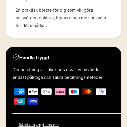
En praktisk borste för dig som vill göra
pälsvården enklare, lugnare och mer bekväm
för ditt smådjur.
Handla tryggt
0
Din betalning är säker hos oss – vi använder
endast pålitliga och säkra betalningsmetoder.
1
B
e
2
0
t
a
l
Handla tryggt hos oss
n