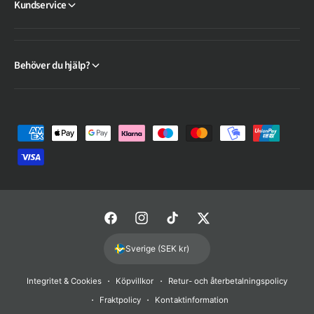
Kundservice
Behöver du hjälp?
B
e
t
a
l
F
I
T
T
n
a
n
i
w
i
Sverige (SEK kr)
c
s
k
i
n
Integritet & Cookies
Köpvillkor
Retur- och återbetalningspolicy
e
t
T
t
g
Fraktpolicy
Kontaktinformation
b
a
o
t
s