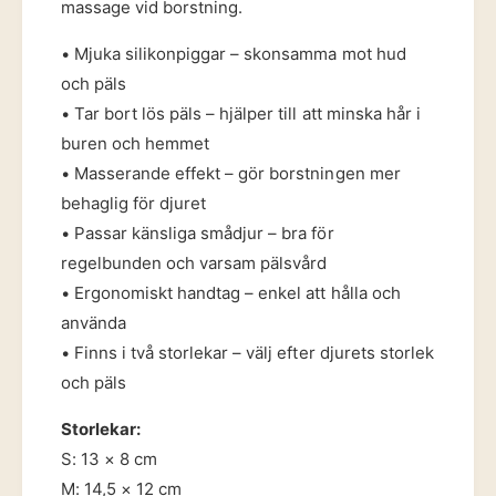
massage vid borstning.
j
s
u
m
• Mjuka silikonpiggar – skonsamma mot hud
r
å
och päls
d
j
• Tar bort lös päls – hjälper till att minska hår i
u
buren och hemmet
r
• Masserande effekt – gör borstningen mer
behaglig för djuret
• Passar känsliga smådjur – bra för
regelbunden och varsam pälsvård
• Ergonomiskt handtag – enkel att hålla och
använda
• Finns i två storlekar – välj efter djurets storlek
och päls
Storlekar:
S: 13 × 8 cm
M: 14,5 × 12 cm