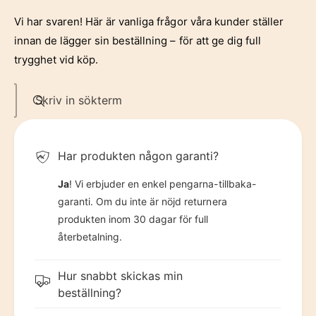
6
3
Vi har svaren! Här är vanliga frågor våra kunder ställer
7
4
innan de lägger sin beställning – för att ge dig full
trygghet vid köp.
8
5
Skriv in sökterm
9
6
Har produkten någon garanti?
7
Ja
! Vi erbjuder en enkel pengarna-tillbaka-
garanti. Om du inte är nöjd returnera
produkten inom 30 dagar för full
8
återbetalning.
Hur snabbt skickas min
9
beställning?