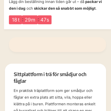
Lägg din beställning innan tiden går ut – då
packar vi
r
f
i
g
ö
den i dag
och
skickar den så snabbt som möjligt
.
t
i
r
e
S
s
18
t
29
m
46
s
t
i
f
t
ö
t
r
p
S
l
i
a
t
t
t
t
p
f
l
o
a
Sittplattform i trä för smådjur och
r
t
fåglar
m
t
i
f
En praktisk träplattform som ger smådjur och
t
o
r
fåglar en extra plats att sitta, vila, hoppa eller
r
ä
m
klättra på i buren. Plattformen monteras enkelt
f
i
på burgallret och hjälper till att skapa en mer