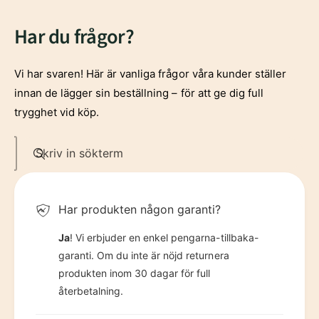
5
2
9
9
Har du frågor?
6
3
Vi har svaren! Här är vanliga frågor våra kunder ställer
7
4
innan de lägger sin beställning – för att ge dig full
trygghet vid köp.
8
5
Skriv in sökterm
9
6
Har produkten någon garanti?
7
Ja
! Vi erbjuder en enkel pengarna-tillbaka-
garanti. Om du inte är nöjd returnera
produkten inom 30 dagar för full
8
återbetalning.