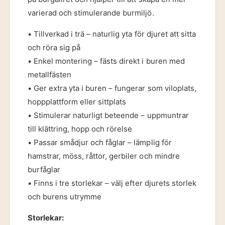
ö
t
r
varierad och stimulerande burmiljö.
r
s
ä
m
• Tillverkad i trä – naturlig yta för djuret att sitta
f
å
och röra sig på
ö
d
r
• Enkel montering – fästs direkt i buren med
j
s
metallfästen
u
m
r
• Ger extra yta i buren – fungerar som viloplats,
å
o
d
hoppplattform eller sittplats
c
j
• Stimulerar naturligt beteende – uppmuntrar
h
u
f
till klättring, hopp och rörelse
r
å
• Passar smådjur och fåglar – lämplig för
o
g
c
hamstrar, möss, råttor, gerbiler och mindre
l
h
burfåglar
a
f
r
• Finns i tre storlekar – välj efter djurets storlek
å
g
och burens utrymme
l
a
Storlekar: