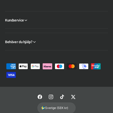
Kundservice
Behöver du hjälp?
B
e
t
a
l
F
I
T
T
n
a
n
i
w
i
Sverige (SEK kr)