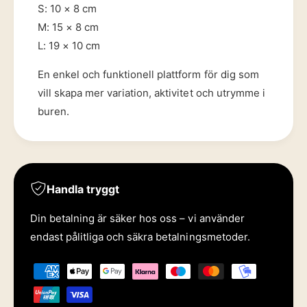
r
S: 10 × 8 cm
M: 15 × 8 cm
L: 19 × 10 cm
En enkel och funktionell plattform för dig som
vill skapa mer variation, aktivitet och utrymme i
buren.
Handla tryggt
0
Din betalning är säker hos oss – vi använder
endast pålitliga och säkra betalningsmetoder.
1
B
e
t