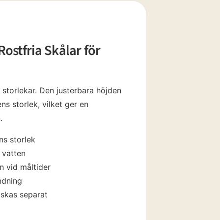
t
2
i
m
o
d
ostfria Skålar för
a
l
f
ö
n
s
a storlekar. Den justerbara höjden
t
e
ns storlek, vilket ger en
r
.
ns storlek
0
 vatten
 vid måltider
ndning
1
iskas separat