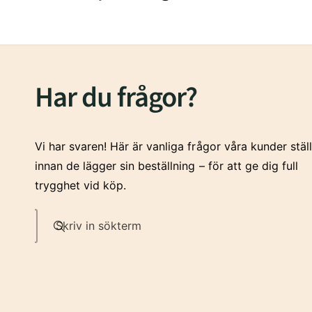
2
1
1
r
3
2
2
Har du frågor?
4
3
3
Vi har svaren! Här är vanliga frågor våra kunder stäl
innan de lägger sin beställning – för att ge dig full
5
4
4
trygghet vid köp.
Skriv in sökterm
6
5
5