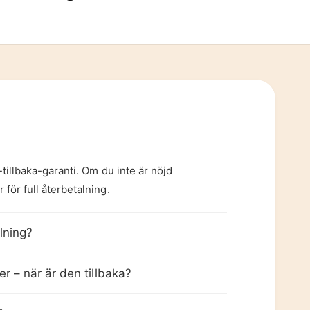
4
1
5
2
6
3
tillbaka-garanti. Om du inte är nöjd
7
4
för full återbetalning.
lning?
8
5
ager – när är den tillbaka?