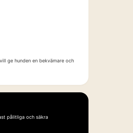
2
0
3
1
m vill ge hunden en bekvämare och
4
2
5
3
st pålitliga och säkra