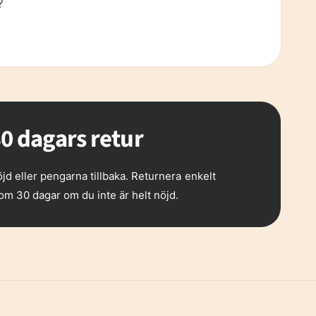
?
9
6
7
0 dagars retur
8
jd eller pengarna tillbaka. Returnera enkelt
om 30 dagar om du inte är helt nöjd.
9