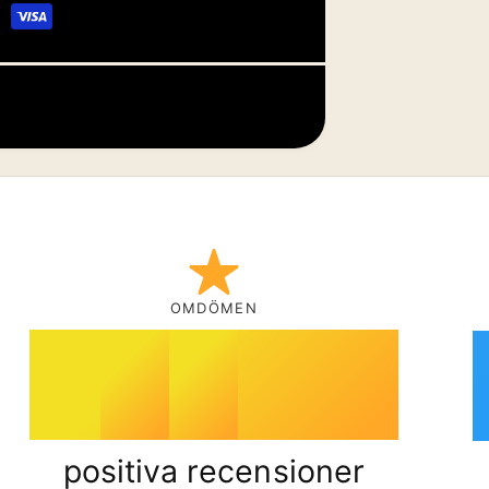
6
4
7
5
8
6
OMDÖMEN
9
7
%
positiva recensioner