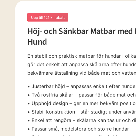
v
t
1
i
i
m
s
Upp till 121 kr rabatt
o
d
n
Höj- och Sänkbar Matbar med R
a
l
i
Hund
f
n
ö
n
g
s
En stabil och praktisk matbar för hundar i olik
t
e
gör det enkelt att anpassa skålarna efter hunde
r
bekvämare ätställning vid både mat och vatten
• Justerbar höjd – anpassas enkelt efter hunde
• Två rostfria skålar – passar för både mat och
• Upphöjd design – ger en mer bekväm position
• Stabil konstruktion – står stadigt under anvä
• Enkel att rengöra – skålarna kan tas ur och d
• Passar små, medelstora och större hundar