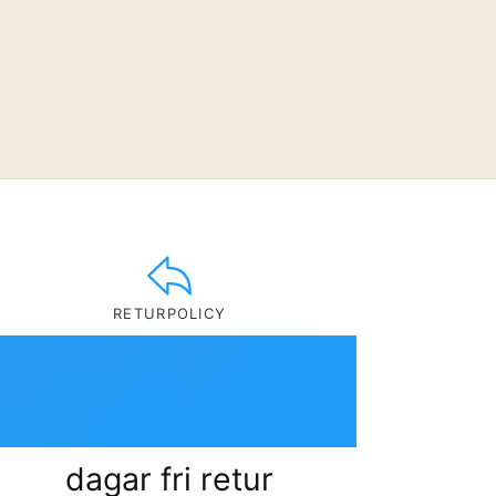
0
1
2
RETURPOLICY
3
0
dagar fri retur