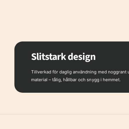
7
6
6
8
7
7
Slitstark design
9
8
8
Tillverkad för daglig användning med noggrant 
material – tålig, hållbar och snygg i hemmet.
9
9