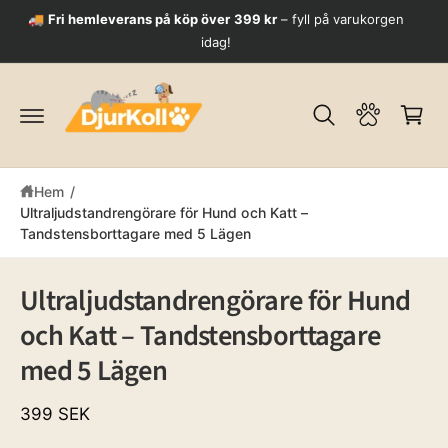
ti
V
🚚
Fri hemleverans på köp över 399 kr
– fyll på varukorgen
🔒
ll
idag!
a
i
n
r
n
u
e
h
k
å
o
ll
r
Hem
/
g
Ultraljudstandrengörare för Hund och Katt –
Tandstensborttagare med 5 Lägen
G
å
vi
Ultraljudstandrengörare för Hund
d
och Katt – Tandstensborttagare
a
r
med 5 Lägen
e
ti
ll
399 SEK
p
r