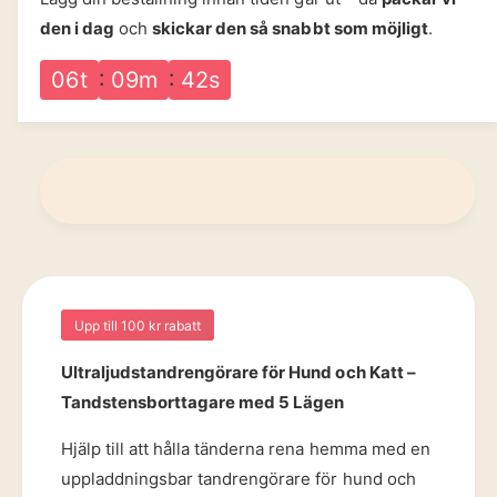
g
r
f
i
n
ö
den i dag
och
skickar den så snabbt som möjligt
.
t
s
i
i
r
e
U
p
s
n
06
t
09
m
41
s
t
l
f
g
r
t
ö
r
i
r
a
U
s
l
l
j
t
u
r
d
a
s
l
t
j
Upp till 100 kr rabatt
a
u
n
d
Ultraljudstandrengörare för Hund och Katt –
d
s
r
Tandstensborttagare med 5 Lägen
t
e
a
n
Hjälp till att hålla tänderna rena hemma med en
n
g
d
uppladdningsbar tandrengörare för hund och
ö