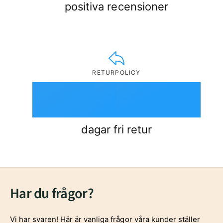
8
positiva recensioner
1
6
5
5
9
2
7
6
6
RETURPOLICY
3
0
8
7
7
4
1
9
8
8
dagar fri retur
5
2
9
9
Har du frågor?
6
3
Vi har svaren! Här är vanliga frågor våra kunder ställer