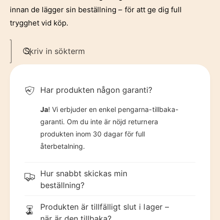
7
4
innan de lägger sin beställning – för att ge dig full
trygghet vid köp.
8
5
Skriv in sökterm
9
6
Har produkten någon garanti?
7
Ja
! Vi erbjuder en enkel pengarna-tillbaka-
garanti. Om du inte är nöjd returnera
produkten inom 30 dagar för full
8
återbetalning.
Hur snabbt skickas min
9
beställning?
Produkten är tillfälligt slut i lager –
när är den tillbaka?