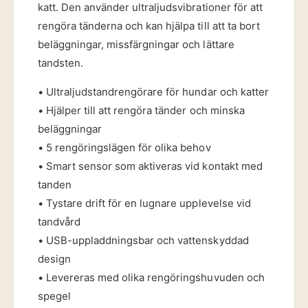
r
katt. Den använder ultraljudsvibrationer för att
r
e
a
rengöra tänderna och kan hjälpa till att ta bort
n
r
beläggningar, missfärgningar och lättare
g
e
ö
tandsten.
f
r
ö
a
• Ultraljudstandrengörare för hundar och katter
r
r
• Hjälper till att rengöra tänder och minska
H
e
u
beläggningar
f
n
ö
• 5 rengöringslägen för olika behov
d
r
• Smart sensor som aktiveras vid kontakt med
o
H
c
tanden
u
h
• Tystare drift för en lugnare upplevelse vid
n
K
d
tandvård
a
o
• USB-uppladdningsbar och vattenskyddad
t
c
t
design
h
–
K
• Levereras med olika rengöringshuvuden och
T
a
spegel
a
t